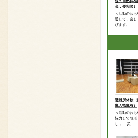
森の自然探検
金，要相談）
＜活動のねら
通して，楽し
びます。 ...
避難所体験
導入指導有）
＜活動のねら
協力して段ボ
し， 災 ...