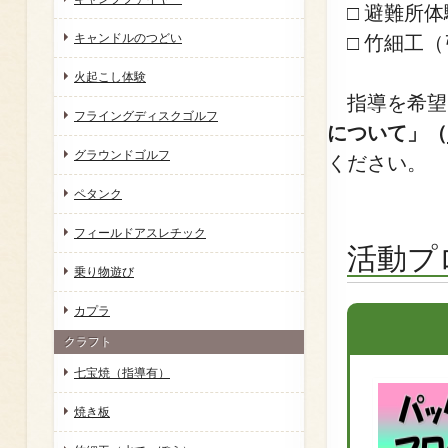
□ 避難所体
キャンドルのつどい
□ 竹細工（
火起こし体験
指導を希望
フライングディスクゴルフ
について」（
グラウンドゴルフ
ください。
ペタンク
フィールドアスレチック
活動プ
乗り物遊び
カプラ
クラフト
七宝焼（指導有）
焼き板