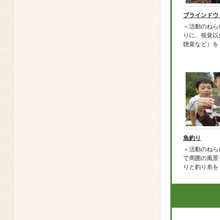
ブラインドウ
＜活動のねら
りに、視覚以
聴覚など）を .
魚釣り
＜活動のねら
で周囲の風景
りと釣り糸を .