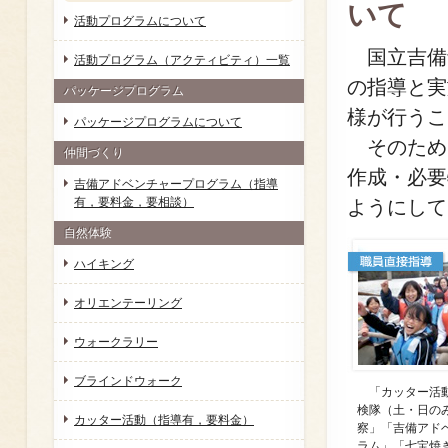
いて
活動プログラムについて
国立吉備
活動プログラム（アクティビティ）一覧
の指導と実
パッケージプログラム
様が行うこ
パッケージプログラムについて
そのため
仲間づくり
作成・必要
吉備アドベンチャープログラム（指導
有，要料金，要相談）
ようにして
自然体験
ハイキング
オリエンテーリング
ウォークラリー
ブラインドウォーク
「カッター活動
検隊（土・日の
カッター活動（指導有，要料金）
察」「吉備アド
ラム」「七宝焼