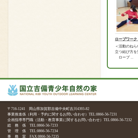
ロープワーク
＜活動のねら
立つ結び方を
ロープ ...
〒716-1241 岡山県加賀郡吉備中央町吉川4393-82
事業推進係（利用・予約に関するお問い合わせ）TEL:0866-56-7231
企画指導専門職（活動・教育事業に関するお問い合わせ）TEL:0866-56-7232
総 務 係 TEL:0866-56-7233
管 理 係 TEL:0866-56-7234
事 務 室 FAX:0866-56-7235