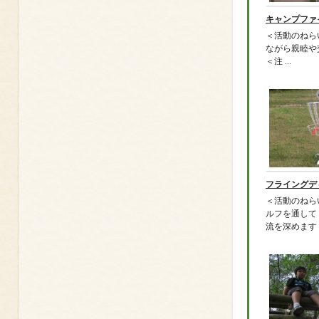
キャンプファ
＜活動のねら
ながら親睦や
＜注 ...
フライングデ
＜活動のねら
ルフを通して
流を深めます .