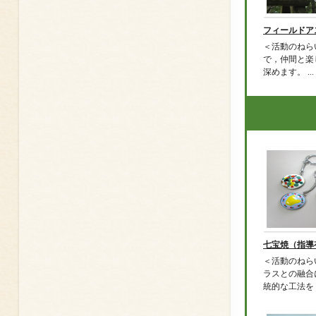
フィールドア
＜活動のねら
で，仲間と楽
深めます。 ...
七宝焼（指導
＜活動のねら
ラスとの融合
統的な工法を .