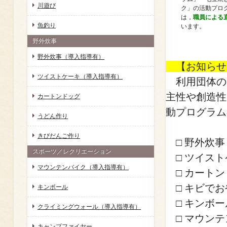
川遊び
ク」の活動プロ
は，
職員による
魚釣り
います。
野外炊事
野外炊事（導入指導有）
【お知らせ
ツイストケーキ（導入指導有）
利用団体の
主性や創造性
カートンドッグ
動プログラム
うどん作り
きびだんご作り
□ 野外炊事
スポーツ／レクリエーション
□ ツイスト
マウンテンバイク（導入指導有）
□ カートン
□ キビでお
キンボール
□ キンボー
クライミングウォール（導入指導有）
□ マウンテ
キャンプファイヤー