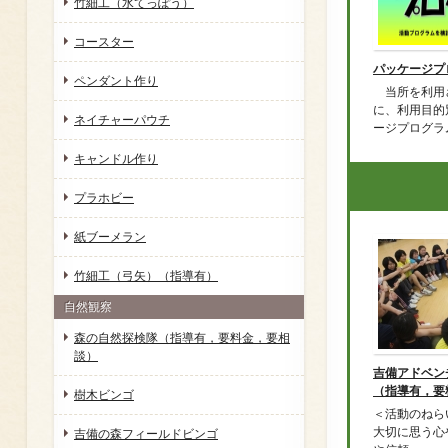
竹細工（水てっぽう）
コースター
パッケージプ
ペンダント作り
当所を利用
に、利用目的
ネイチャーパウチ
ージプログラムを
キャンドル作り
プラホビー
紙ブーメラン
竹細工（弓矢）（指導有）
自然観察
森の自然探検隊（指導有，要料金，要相
談）
吉備アドベン
（指導有，要
樹木ビンゴ
＜活動のねら
大切に思う心
吉備の森フィールドビンゴ