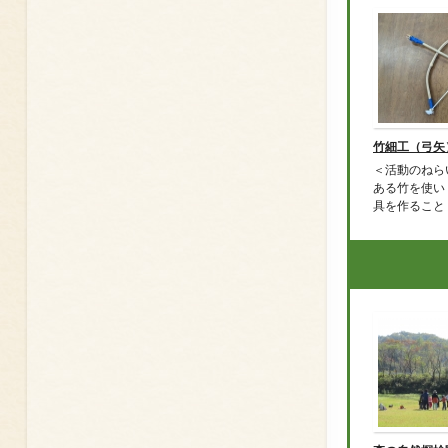
竹細工（弓矢
＜活動のねら
ある竹を使い
具を作ること .