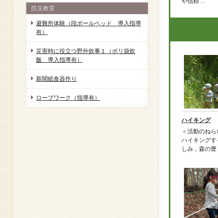
や信頼 ...
防災教育
避難所体験（段ボールベッド 導入指導
有）
災害時に役立つ野外炊事１（ポリ袋炊
飯 導入指導有）
新聞紙食器作り
ロープワーク（指導有）
ハイキング
＜活動のねら
ハイキングす
しみ，森の豊 .