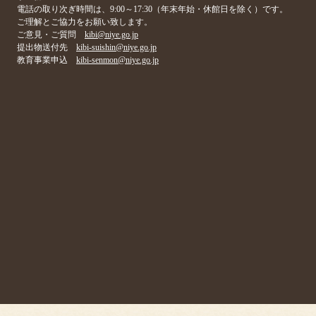
電話の取り次ぎ時間は、9:00～17:30（年末年始・休館日を除く）です。
ご理解とご協力をお願い致します。
ご意見・ご質問
kibi@niye.go.jp
提出物送付先
kibi-suishin@niye.go.jp
教育事業申込
kibi-senmon@niye.go.jp