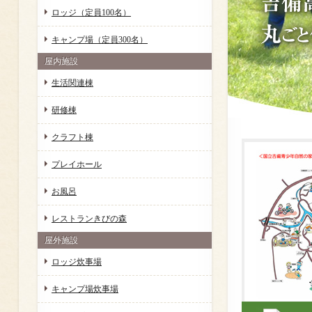
ロッジ（定員100名）
キャンプ場（定員300名）
屋内施設
生活関連棟
研修棟
クラフト棟
プレイホール
お風呂
レストランきびの森
屋外施設
ロッジ炊事場
キャンプ場炊事場