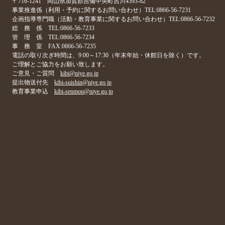
〒716-1241 岡山県加賀郡吉備中央町吉川4393-82
事業推進係（利用・予約に関するお問い合わせ）TEL:0866-56-7231
企画指導専門職（活動・教育事業に関するお問い合わせ）TEL:0866-56-7232
総 務 係 TEL:0866-56-7233
管 理 係 TEL:0866-56-7234
事 務 室 FAX:0866-56-7235
電話の取り次ぎ時間は、9:00～17:30（年末年始・休館日を除く）です。
ご理解とご協力をお願い致します。
ご意見・ご質問
kibi@niye.go.jp
提出物送付先
kibi-suishin@niye.go.jp
教育事業申込
kibi-senmon@niye.go.jp