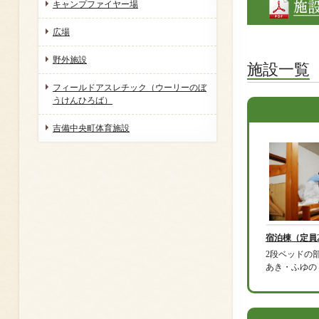
キャンプファイヤー場
広場
野外施設
施設一覧
フィールドアスレチック（ウーリーのぼ
うけんひろば）
吉備中央町体育施設
宿泊棟（定員2
2段ベッドの
あき・ふゆの４