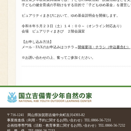
子どもの健全育成の手助けをする目的で「子どもゆめ基金」を運営し
ピュアリティまきびにおいて、ゆめ基金説明会を開催します。
令和８年５月２３日（土）１４：００～（オンライン対応あり）
会場 ピュアリティまきび ２階会議室
【お申し込み方法】
メール・FAXのお申込みはコチラ→
開催要項・チラシ（申込書含む）
※お誘い合わせの上、奮ってご参加ください。
〒716-1241 岡山県加賀郡吉備中央町吉川4393-82
事業推進係（利用・予約に関するお問い合わせ）TEL:0866-56-7231
企画指導専門職（活動・教育事業に関するお問い合わせ）TEL:0866-56-7232
総 務 係 TEL:0866-56-7233