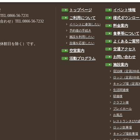
2
トップページ
イベント情報
66-56-7231
ご利用について
様式ダウンロー
EL:0866-56-7232
イベントに参加したい
料金案内
予約後の手続き
食事等について
施設を利用したい
よくあるご質問
吉備を応援したい
始・休館日を除く）です。
交通アクセス
空室案内
お問い合わせ
活動プログラム
施設案内
宿泊棟（定員200
ロッジ（定員100
キャンプ場（定員3
生活関連棟
研修棟
クラフト棟
プレイホール
お風呂
レストランきびの
ロッジ炊事場
キャンプ場炊事場
キャンプファイヤ