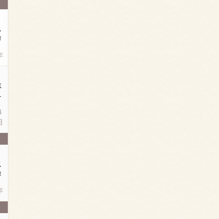
に
の
年
竹
日
４
日
に
の
年