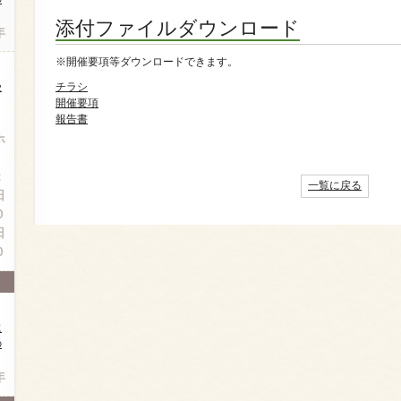
添付ファイルダウンロード
年
※開催要項等ダウンロードできます。
受
チラシ
開催要項
）
報告書
ホ
）
：
一覧に戻る
日
０
日
０
に
の
年