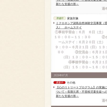
新たな支援の形～
通
家族対象
準備中
ミクロネシア諸島自然体験交流事業（
入） ホームステイ
①事前学習会：６月 ６日（土
１０：００～１１：３０ ②
ームステイ：６月２０日（土
９：００～６月２１日（日）１３
００ ③交流会：６月２１
（日）１３：００～１５：０
④事後学習会：６月２１
（日）１５：００～１６：０
2026年07月
その他
募集中
【心のリトリートプログラム】の実施
ついて～長期欠席・不登校児童生徒へ
新たな支援の形～
通