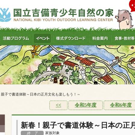
！親子で書道体験～日本の正月文化も楽しもう！～
<<
令和5年度
令和6年度
新春！親子で書道体験～日本の正
家族対象
終 了