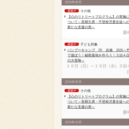
2026年08月
その他
募集中
【心のリトリートプログラム】の実施
ついて～長期欠席・不登校児童生徒へ
新たな支援の形～
通
子ども対象
募集中
バンブーキャンプ IN 吉備 2026～
で遊ぼう！秘密基地を作ろう！３泊４
の大冒険～
１６日（日）～１９日（水）３泊
2026年09月
その他
募集中
【心のリトリートプログラム】の実施
ついて～長期欠席・不登校児童生徒へ
新たな支援の形～
通
2026年10月