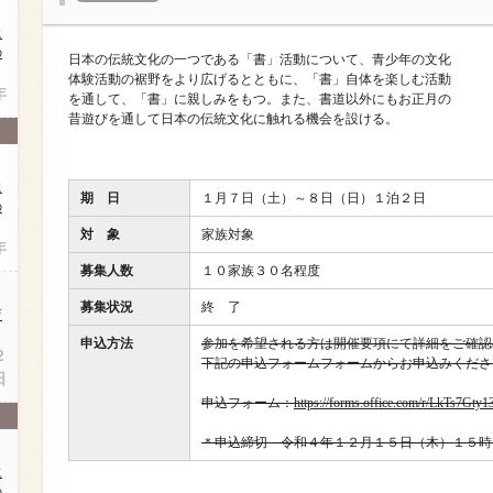
に
の
日本の伝統文化の一つである「書」活動について、青少年の文化
体験活動の裾野をより広げるとともに、「書」自体を楽しむ活動
年
を通して、「書」に親しみをもつ。また、書道以外にもお正月の
昔遊びを通して日本の伝統文化に触れる機会を設ける。
に
期 日
１月７日（土）～８日（日）１泊２日
の
対 象
家族対象
年
募集人数
１０家族３０名程度
募集状況
終 了
育
申込方法
参加を希望される方は開催要項にて詳細をご確認
２
下記の申込フォームフォームからお申込みくださ
日
申込フォーム：
https://forms.office.com/r/LkTs7Gty1
＊申込締切 令和４年１２月１５日（木）１５時
に
の