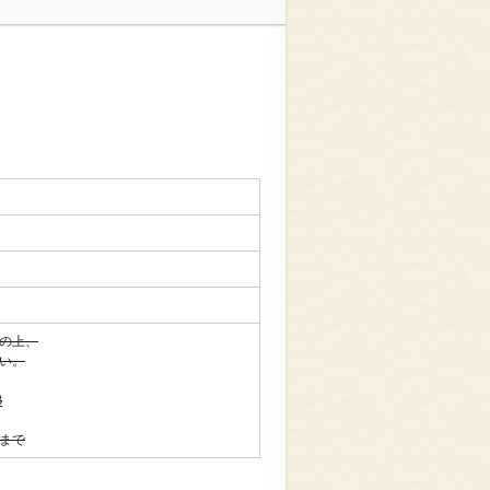
の上、
い。
3
まで