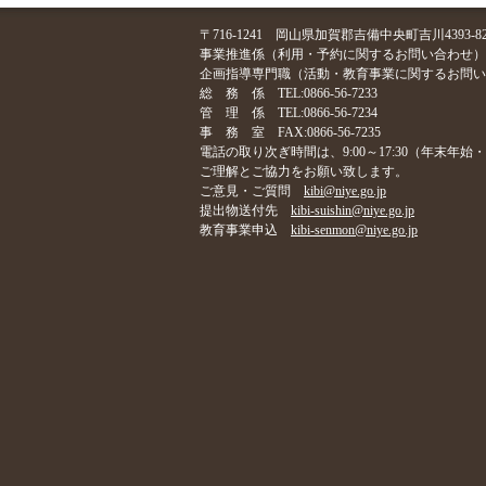
〒716-1241 岡山県加賀郡吉備中央町吉川4393-8
事業推進係（利用・予約に関するお問い合わせ）TEL:08
企画指導専門職（活動・教育事業に関するお問い合わせ）T
総 務 係 TEL:0866-56-7233
管 理 係 TEL:0866-56-7234
事 務 室 FAX:0866-56-7235
電話の取り次ぎ時間は、9:00～17:30（年末年
ご理解とご協力をお願い致します。
ご意見・ご質問
kibi@niye.go.jp
提出物送付先
kibi-suishin@niye.go.jp
教育事業申込
kibi-senmon@niye.go.jp