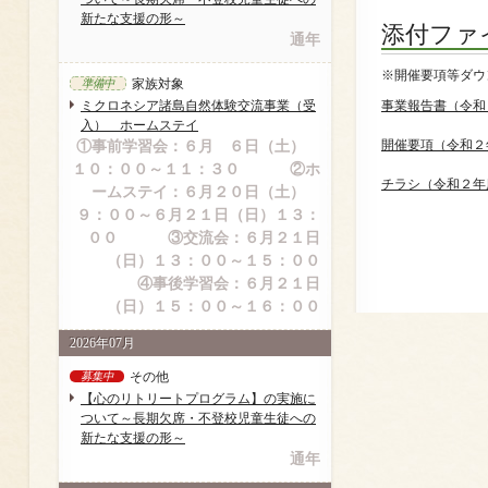
新たな支援の形～
添付ファ
通年
※開催要項等ダウ
家族対象
準備中
ミクロネシア諸島自然体験交流事業（受
事業報告書（令和
入） ホームステイ
①事前学習会：６月 ６日（土）
開催要項（令和２
１０：００～１１：３０ ②ホ
チラシ（令和２年
ームステイ：６月２０日（土）
９：００～６月２１日（日）１３：
００ ③交流会：６月２１日
（日）１３：００～１５：００
④事後学習会：６月２１日
（日）１５：００～１６：００
2026年07月
その他
募集中
【心のリトリートプログラム】の実施に
ついて～長期欠席・不登校児童生徒への
新たな支援の形～
通年