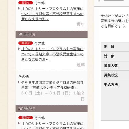
その他
募集中
【心のリトリートプログラム】の実施に
ついて～長期欠席・不登校児童生徒への
子供たちがコンサ
新たな支援の形～
音楽本来の魅力を
通年
とを目的とする。
2026年05月
その他
募集中
期 日
【心のリトリートプログラム】の実施に
ついて～長期欠席・不登校児童生徒への
対 象
新たな支援の形～
通年
募集人数
募集状況
その他
令和８年度国立吉備青少年自然の家教育
申込方法
事業 「吉備ボランティア養成研修」
３０日（土）～３１日（日）１泊２
日
2026年06月
その他
募集中
【心のリトリートプログラム】の実施に
ついて～長期欠席・不登校児童生徒への