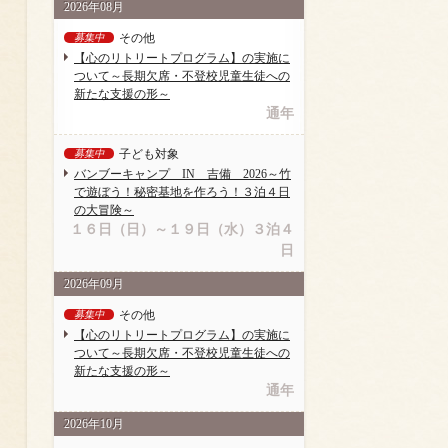
2026年08月
その他
募集中
【心のリトリートプログラム】の実施に
ついて～長期欠席・不登校児童生徒への
新たな支援の形～
通年
子ども対象
募集中
バンブーキャンプ IN 吉備 2026～竹
で遊ぼう！秘密基地を作ろう！３泊４日
の大冒険～
１６日（日）～１９日（水）３泊４
日
2026年09月
その他
募集中
【心のリトリートプログラム】の実施に
ついて～長期欠席・不登校児童生徒への
新たな支援の形～
通年
2026年10月