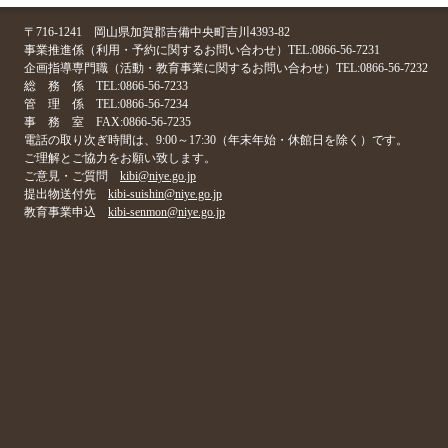
〒716-1241 岡山県加賀郡吉備中央町吉川4393-82
事業推進係（利用・予約に関するお問い合わせ）TEL:0866-56-7231
企画指導専門職（活動・教育事業に関するお問い合わせ）TEL:0866-56-7232
総 務 係 TEL:0866-56-7233
管 理 係 TEL:0866-56-7234
事 務 室 FAX:0866-56-7235
電話の取り次ぎ時間は、9:00～17:30（年末年始・休館日を除く）です。
ご理解とご協力をお願い致します。
ご意見・ご質問
kibi@niye.go.jp
提出物送付先
kibi-suishin@niye.go.jp
教育事業申込
kibi-senmon@niye.go.jp