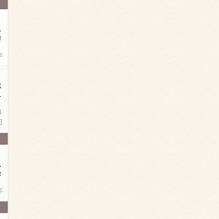
に
の
年
竹
日
４
日
に
の
年