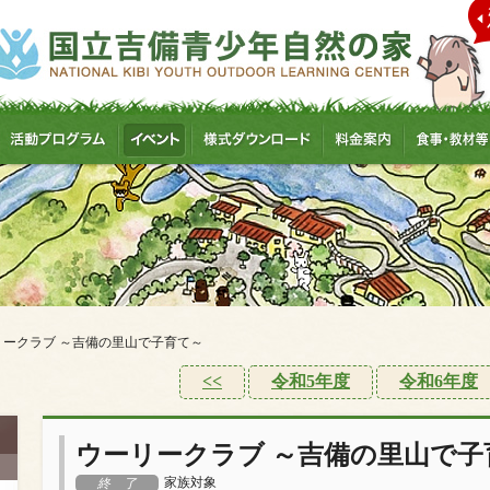
リークラブ ～吉備の里山で子育て～
<<
令和5年度
令和6年度
ウーリークラブ ～吉備の里山で子
家族対象
終 了