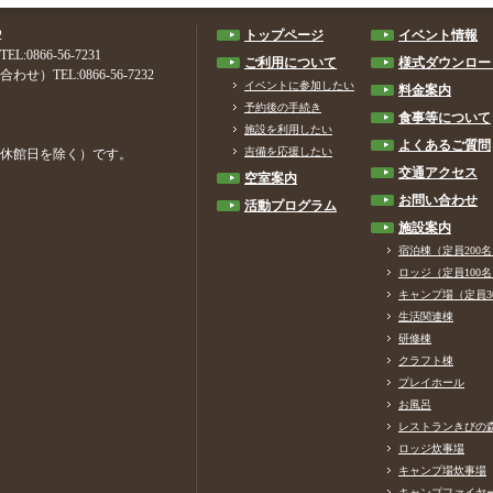
2
トップページ
イベント情報
66-56-7231
ご利用について
様式ダウンロー
EL:0866-56-7232
イベントに参加したい
料金案内
予約後の手続き
食事等について
施設を利用したい
よくあるご質問
吉備を応援したい
始・休館日を除く）です。
交通アクセス
空室案内
お問い合わせ
活動プログラム
施設案内
宿泊棟（定員200
ロッジ（定員100
キャンプ場（定員3
生活関連棟
研修棟
クラフト棟
プレイホール
お風呂
レストランきびの
ロッジ炊事場
キャンプ場炊事場
キャンプファイヤ