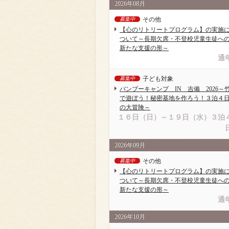
2026年08月
その他
募集中
【心のリトリートプログラム】の実施
ついて～長期欠席・不登校児童生徒へ
新たな支援の形～
通
子ども対象
募集中
バンブーキャンプ IN 吉備 2026～
で遊ぼう！秘密基地を作ろう！３泊４
の大冒険～
１６日（日）～１９日（水）３泊
2026年09月
その他
募集中
【心のリトリートプログラム】の実施
ついて～長期欠席・不登校児童生徒へ
新たな支援の形～
通
2026年10月