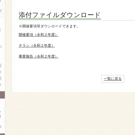
年
添付ファイルダウンロード
※開催要項等ダウンロードできます。
受
開催要項（令和２年度）
）
チラシ（令和２年度）
ホ
）
事業報告（令和２年度）
：
日
０
日
一覧に戻る
０
に
の
年