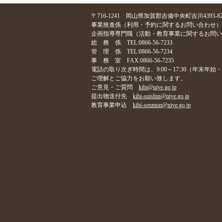
〒716-1241 岡山県加賀郡吉備中央町吉川4393-8
事業推進係（利用・予約に関するお問い合わせ）TEL:08
企画指導専門職（活動・教育事業に関するお問い合わせ）T
総 務 係 TEL:0866-56-7233
管 理 係 TEL:0866-56-7234
事 務 室 FAX:0866-56-7235
電話の取り次ぎ時間は、9:00～17:30（年末年
ご理解とご協力をお願い致します。
ご意見・ご質問
kibi@niye.go.jp
提出物送付先
kibi-suishin@niye.go.jp
教育事業申込
kibi-senmon@niye.go.jp