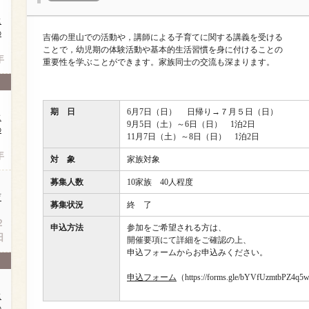
に
の
吉備の里山での活動や，講師による子育てに関する講義を受ける
ことで，幼児期の体験活動や基本的生活習慣を身に付けることの
年
重要性を学ぶことができます。家族同士の交流も深まります。
期 日
6月7日（日） 日帰り→７月５日（日）
に
9月5日（土）～6日（日） 1泊2日
の
11月7日（土）～8日（日） 1泊2日
年
対 象
家族対象
募集人数
10家族 40人程度
育
募集状況
終 了
２
申込方法
参加をご希望される方は、
日
開催要項にて詳細をご確認の上、
申込フォームからお申込みください。
申込フォーム
（https://forms.gle/bYVfUzmtbPZ4
に
の