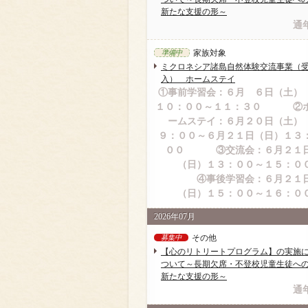
新たな支援の形～
通
家族対象
準備中
ミクロネシア諸島自然体験交流事業（
入） ホームステイ
①事前学習会：６月 ６日（土
１０：００～１１：３０ ②
ームステイ：６月２０日（土
９：００～６月２１日（日）１３
００ ③交流会：６月２１
（日）１３：００～１５：０
④事後学習会：６月２１
（日）１５：００～１６：０
2026年07月
その他
募集中
【心のリトリートプログラム】の実施
ついて～長期欠席・不登校児童生徒へ
新たな支援の形～
通