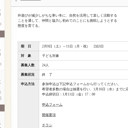
に
の
外遊びが減少しがちな寒い冬に、自然を活用して楽しく活動する
ことを通して、仲間と協力し初めてのことにも挑戦しようとする
年
態度を育てる。
期 日
2月9日（土）～11日（月・祝） 2泊3日
に
の
対 象
子ども対象
年
募集人数
24人
募集状況
終 了
育
申込方法
参加申込は下記申込フォームから行ってください。
希望者多数の場合は抽選を行い、1月16日（水）までに
２
申込締切日：1月11日（金）17：00
日
申込フォーム
開催要項
に
チラシ
の