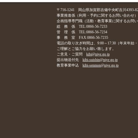
〒716-1241 岡山県加賀郡吉備中央町吉川4393-8
事業推進係（利用・予約に関するお問い合わせ）TEL:08
企画指導専門職（活動・教育事業に関するお問い合わせ）T
総 務 係 TEL:0866-56-7233
管 理 係 TEL:0866-56-7234
事 務 室 FAX:0866-56-7235
電話の取り次ぎ時間は、9:00～17:30（年末年
ご理解とご協力をお願い致します。
ご意見・ご質問
kibi@niye.go.jp
提出物送付先
kibi-suishin@niye.go.jp
教育事業申込
kibi-senmon@niye.go.jp