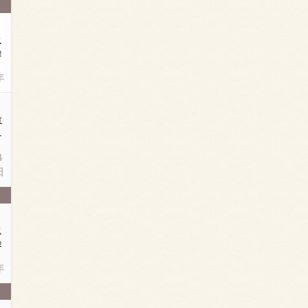
に
の
年
竹
日
４
日
に
の
年