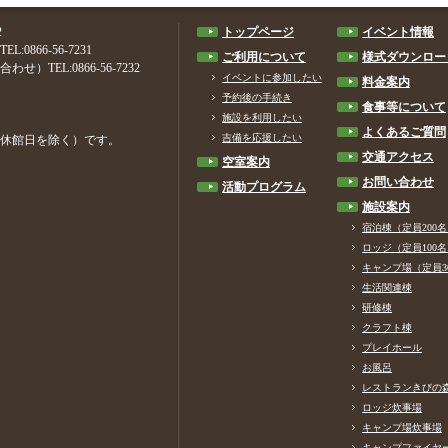
2
トップページ
イベント情報
66-56-7231
ご利用について
様式ダウンロー
EL:0866-56-7232
イベントに参加したい
料金案内
予約後の手続き
食事等について
施設を利用したい
よくあるご質問
吉備を応援したい
始・休館日を除く）です。
交通アクセス
空室案内
お問い合わせ
活動プログラム
施設案内
宿泊棟（定員200
ロッジ（定員100
キャンプ場（定員3
生活関連棟
研修棟
クラフト棟
プレイホール
お風呂
レストランきびの
ロッジ炊事場
キャンプ場炊事場
キャンプファイヤ