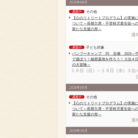
2026年08月
その他
募集中
【心のリトリートプログラム】の実施
ついて～長期欠席・不登校児童生徒へ
新たな支援の形～
通
子ども対象
募集中
バンブーキャンプ IN 吉備 2026～
で遊ぼう！秘密基地を作ろう！３泊４
の大冒険～
１６日（日）～１９日（水）３泊
2026年09月
その他
募集中
【心のリトリートプログラム】の実施
ついて～長期欠席・不登校児童生徒へ
新たな支援の形～
通
2026年10月