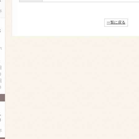
年
一覧に戻る
受
）
ホ
）
：
日
０
日
０
に
の
年