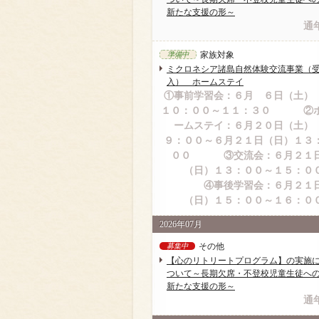
新たな支援の形～
通
家族対象
準備中
ミクロネシア諸島自然体験交流事業（
入） ホームステイ
①事前学習会：６月 ６日（土
１０：００～１１：３０ ②
ームステイ：６月２０日（土
９：００～６月２１日（日）１３
００ ③交流会：６月２１
（日）１３：００～１５：０
④事後学習会：６月２１
（日）１５：００～１６：０
2026年07月
その他
募集中
【心のリトリートプログラム】の実施
ついて～長期欠席・不登校児童生徒へ
新たな支援の形～
通